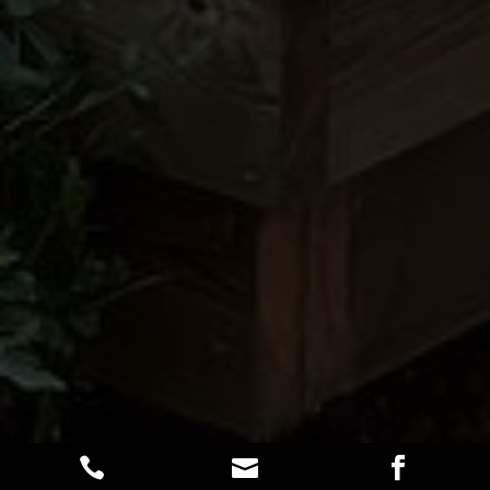


